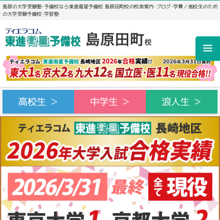
島原の大学受験塾･予備校なら東進衛星予備校 島原田町校の校舎案内･ブログ･学費／高校生のため
の大学受験予備校･学習塾
高校生 ＞
中学生 ＞
浪人生 ＞