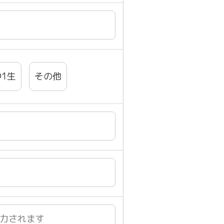
中1生
その他