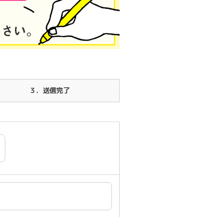
３
．送信完了
望